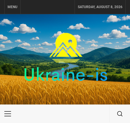
Skip
MENU
SATURDAY, AUGUST 8, 2026
to
content
UKRAINE-IS
ПОДОРОЖI ПО УКРАЇНІ
Primary
Menu