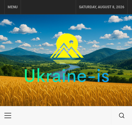
Skip
MENU
SATURDAY, AUGUST 8, 2026
to
content
UKRAINE-IS
ПОДОРОЖI ПО УКРАЇНІ
Primary
Menu