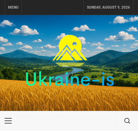
Skip
MENU
SUNDAY, AUGUST 9, 2026
to
content
UKRAINE-IS
ПОДОРОЖI ПО УКРАЇНІ
Primary
Menu