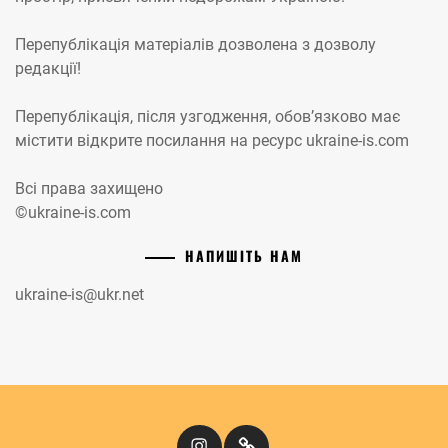
Перепублікація матеріалів дозволена з дозволу
редакції!
Перепублікація, після узгодження, обов’язково має
містити відкрите посилання на ресурс ukraine-is.com
Всі права захищено
©ukraine-is.com
НАПИШІТЬ НАМ
ukraine-is@ukr.net
Instagram
Кіномандри