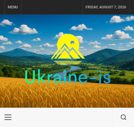
Skip
MENU
FRIDAY, AUGUST 7, 2026
to
content
UKRAINE-IS
ПОДОРОЖI ПО УКРАЇНІ
Primary
Menu