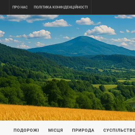
Skip
ПРО НАС
ПОЛІТИКА КОНФІДЕНЦІЙНОСТІ
to
content
UKRAINE-
ПОДОРОЖI ПО УКРАЇНІ
ПОДОРОЖІ
МІСЦЯ
ПРИРОДА
СУСПІЛЬСТВ