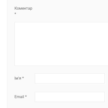
Коментар
*
Ім'я
*
Email
*