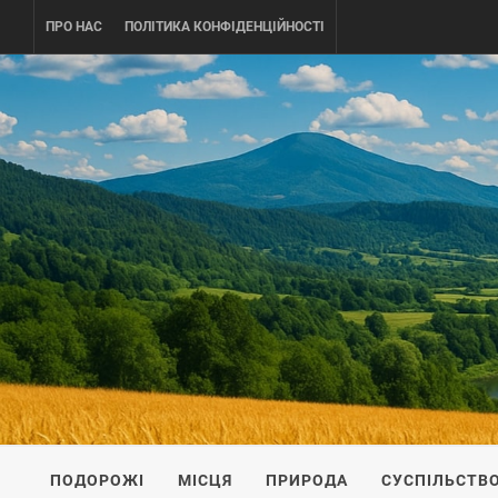
Skip
ПРО НАС
ПОЛІТИКА КОНФІДЕНЦІЙНОСТІ
to
content
UKRAINE-
ПОДОРОЖI ПО УКРАЇНІ
ПОДОРОЖІ
МІСЦЯ
ПРИРОДА
СУСПІЛЬСТВ