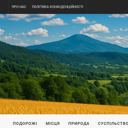
Skip
ПРО НАС
ПОЛІТИКА КОНФІДЕНЦІЙНОСТІ
to
content
UKRAINE-
ПОДОРОЖI ПО УКРАЇНІ
ПОДОРОЖІ
МІСЦЯ
ПРИРОДА
СУСПІЛЬСТВ