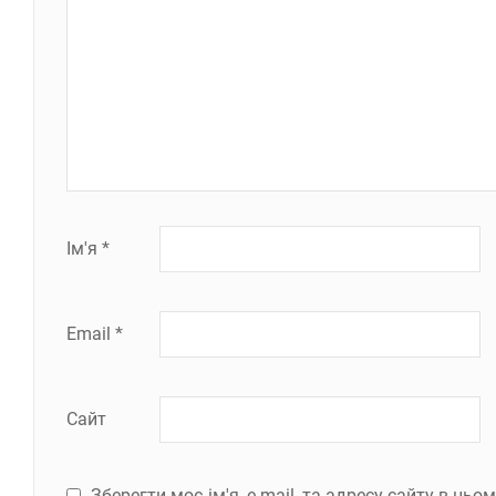
Ім'я
*
Email
*
Сайт
Зберегти моє ім'я, e-mail, та адресу сайту в ць