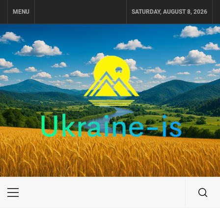
Skip
MENU
SATURDAY, AUGUST 8, 2026
to
content
UKRAINE-IS
ПОДОРОЖI ПО УКРАЇНІ
Primary
Menu