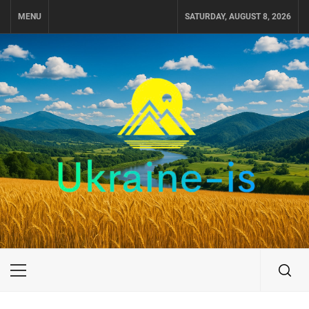
Skip
MENU
SATURDAY, AUGUST 8, 2026
to
content
UKRAINE-IS
ПОДОРОЖI ПО УКРАЇНІ
Primary
Menu