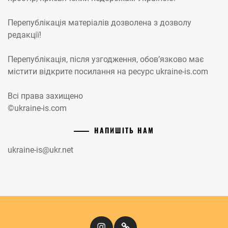
Перепублікація матеріалів дозволена з дозволу
редакції!
Перепублікація, після узгодження, обов’язково має
містити відкрите посилання на ресурс ukraine-is.com
Всі права захищено
©ukraine-is.com
НАПИШІТЬ НАМ
ukraine-is@ukr.net
Instagram
Кіномандри