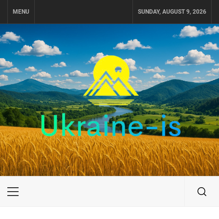
Skip
MENU
SUNDAY, AUGUST 9, 2026
to
content
UKRAINE-IS
ПОДОРОЖI ПО УКРАЇНІ
Primary
Menu