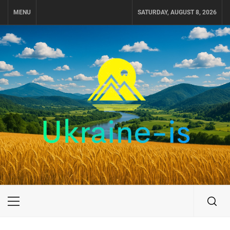
Skip
MENU
SATURDAY, AUGUST 8, 2026
to
content
UKRAINE-IS
ПОДОРОЖI ПО УКРАЇНІ
Primary
Menu