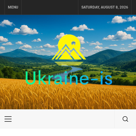
Skip
MENU
SATURDAY, AUGUST 8, 2026
to
content
UKRAINE-IS
ПОДОРОЖI ПО УКРАЇНІ
Primary
Menu