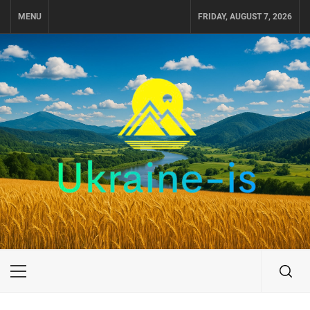
Skip
MENU
FRIDAY, AUGUST 7, 2026
to
content
UKRAINE-IS
ПОДОРОЖI ПО УКРАЇНІ
Primary
Menu