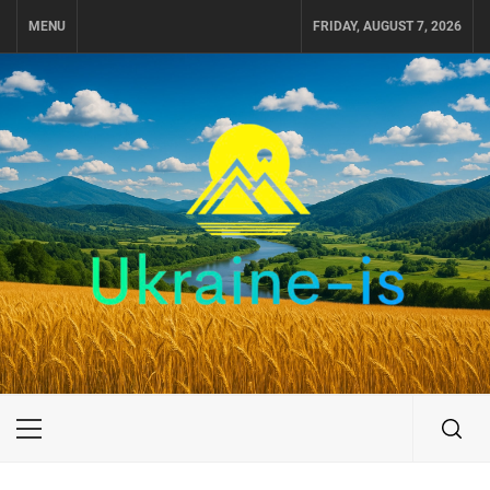
Skip
MENU
FRIDAY, AUGUST 7, 2026
to
content
UKRAINE-IS
ПОДОРОЖI ПО УКРАЇНІ
Primary
Menu