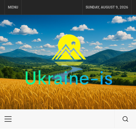
Skip
MENU
SUNDAY, AUGUST 9, 2026
to
content
UKRAINE-IS
ПОДОРОЖI ПО УКРАЇНІ
Primary
Menu