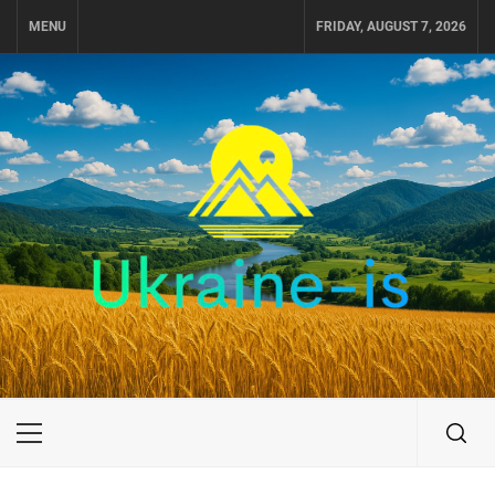
Skip
MENU
FRIDAY, AUGUST 7, 2026
to
content
UKRAINE-IS
ПОДОРОЖI ПО УКРАЇНІ
Primary
Menu