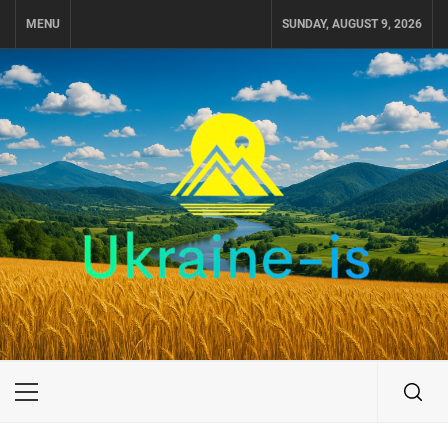
Skip
MENU
SUNDAY, AUGUST 9, 2026
to
content
UKRAINE-IS
ПОДОРОЖI ПО УКРАЇНІ
Primary
Menu