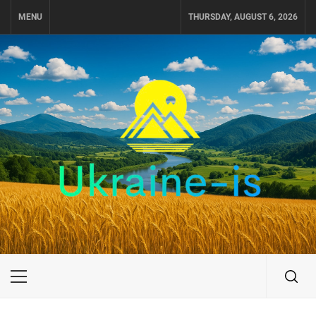
Skip
MENU
THURSDAY, AUGUST 6, 2026
to
content
UKRAINE-IS
ПОДОРОЖI ПО УКРАЇНІ
Primary
Menu