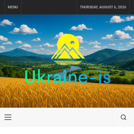
Skip
MENU
THURSDAY, AUGUST 6, 2026
to
content
UKRAINE-IS
ПОДОРОЖI ПО УКРАЇНІ
Primary
Menu