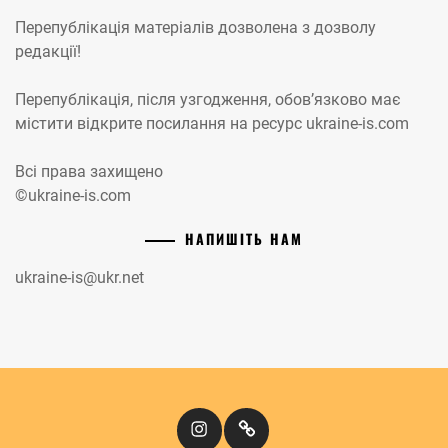
Перепублікація матеріалів дозволена з дозволу
редакції!
Перепублікація, після узгодження, обов’язково має
містити відкрите посилання на ресурс ukraine-is.com
Всі права захищено
©ukraine-is.com
НАПИШІТЬ НАМ
ukraine-is@ukr.net
Instagram
Кіномандри