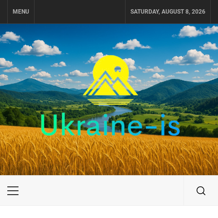
Skip
MENU
SATURDAY, AUGUST 8, 2026
to
content
UKRAINE-IS
ПОДОРОЖI ПО УКРАЇНІ
Primary
Menu