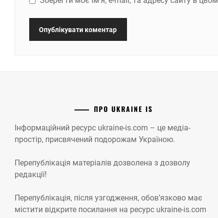
Зберегти моє ім'я, e-mail, та адресу сайту в ць
ПРО UKRAINE IS
Інформаційний ресурс ukraine-is.com – це медіа-
простір, присвячений подорожам Україною.
Перепублікація матеріалів дозволена з дозволу
редакції!
Перепублікація, після узгодження, обов’язково має
містити відкрите посилання на ресурс ukraine-is.com