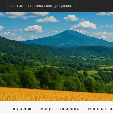
Skip
ПРО НАС
ПОЛІТИКА КОНФІДЕНЦІЙНОСТІ
to
content
UKRAINE-
ПОДОРОЖI ПО УКРАЇНІ
ПОДОРОЖІ
МІСЦЯ
ПРИРОДА
СУСПІЛЬСТВ