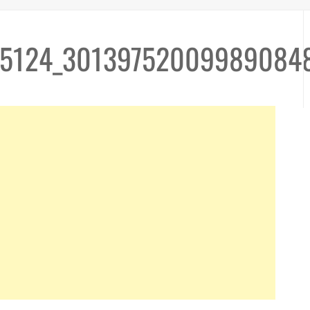
5124_30139752009989084