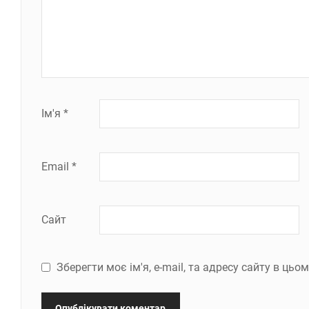
Ім'я
*
Email
*
Сайт
Зберегти моє ім'я, e-mail, та адресу сайту в ць