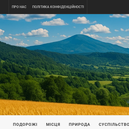
Skip
ПРО НАС
ПОЛІТИКА КОНФІДЕНЦІЙНОСТІ
to
content
UKRAINE-
ПОДОРОЖI ПО УКРАЇНІ
ПОДОРОЖІ
МІСЦЯ
ПРИРОДА
СУСПІЛЬСТВ