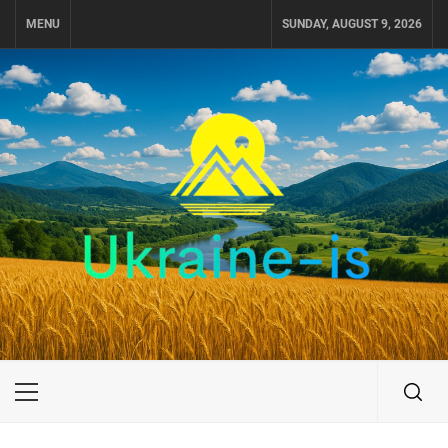
Skip
MENU
SUNDAY, AUGUST 9, 2026
to
content
UKRAINE-IS
ПОДОРОЖI ПО УКРАЇНІ
Primary
Menu