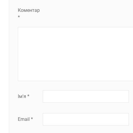
Коментар
*
Ім'я
*
Email
*