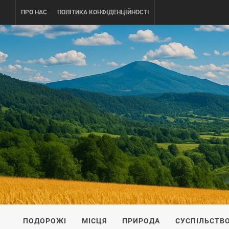
Skip
ПРО НАС
ПОЛІТИКА КОНФІДЕНЦІЙНОСТІ
to
content
UKRAINE-
ПОДОРОЖI ПО УКРАЇНІ
ПОДОРОЖІ
МІСЦЯ
ПРИРОДА
СУСПІЛЬСТВ