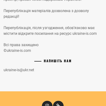
Перепублікація матеріалів дозволена з дозволу
редакції!
Перепублікація, після узгодження, обов’язково має
містити відкрите посилання на ресурс ukraine-is.com
Всі права захищено
©ukraine-is.com
НАПИШІТЬ НАМ
ukraine-is@ukr.net
Instagram
Кіномандри