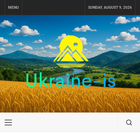
Skip
MENU
SUNDAY, AUGUST 9, 2026
to
content
UKRAINE-IS
ПОДОРОЖI ПО УКРАЇНІ
Primary
Menu