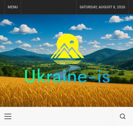
Skip
MENU
SATURDAY, AUGUST 8, 2026
to
content
UKRAINE-IS
ПОДОРОЖI ПО УКРАЇНІ
Primary
Menu