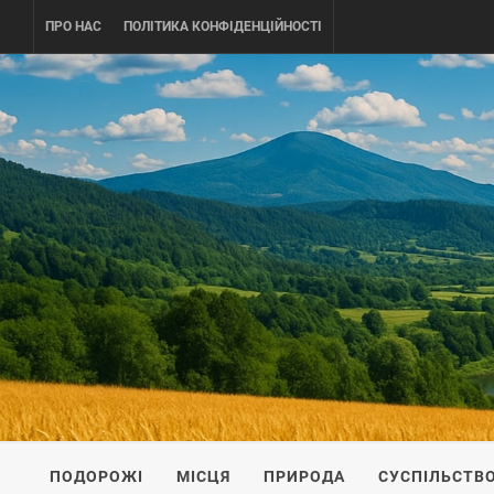
Skip
ПРО НАС
ПОЛІТИКА КОНФІДЕНЦІЙНОСТІ
to
content
UKRAINE-
ПОДОРОЖI ПО УКРАЇНІ
ПОДОРОЖІ
МІСЦЯ
ПРИРОДА
СУСПІЛЬСТВ