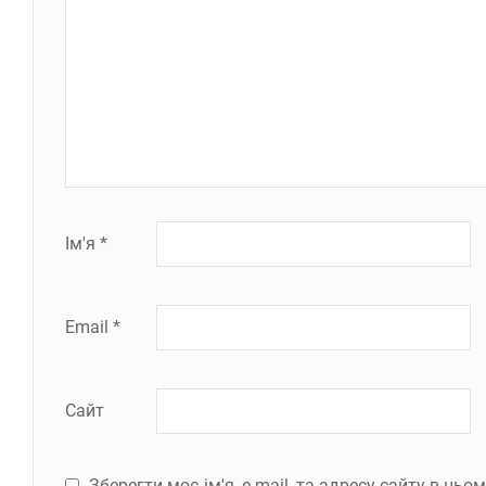
Ім'я
*
Email
*
Сайт
Зберегти моє ім'я, e-mail, та адресу сайту в ць