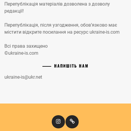
Перепублікація матеріалів дозволена з дозволу
редакції!
Перепублікація, після узгодження, обов’язково має
містити відкрите посилання на ресурс ukraine-is.com
Всі права захищено
©ukraine-is.com
НАПИШІТЬ НАМ
ukraine-is@ukr.net
Instagram
Кіномандри