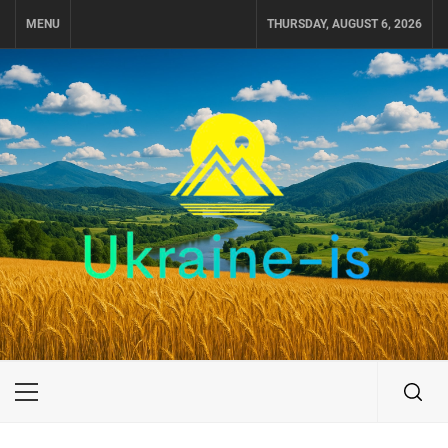
Skip
MENU
THURSDAY, AUGUST 6, 2026
to
content
UKRAINE-IS
ПОДОРОЖI ПО УКРАЇНІ
Primary
Menu