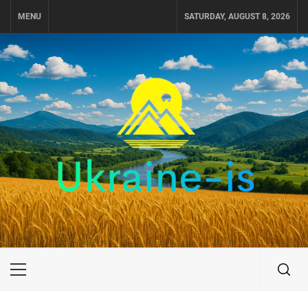
Skip
MENU
SATURDAY, AUGUST 8, 2026
to
content
UKRAINE-IS
ПОДОРОЖI ПО УКРАЇНІ
Primary
Menu