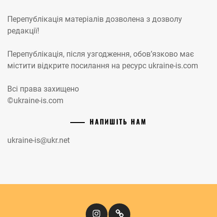
Перепублікація матеріалів дозволена з дозволу
редакції!
Перепублікація, після узгодження, обов’язково має
містити відкрите посилання на ресурс ukraine-is.com
Всі права захищено
©ukraine-is.com
НАПИШІТЬ НАМ
ukraine-is@ukr.net
Instagram
Кіномандри