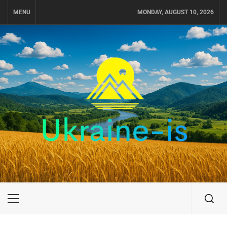
Skip
MENU
MONDAY, AUGUST 10, 2026
to
content
UKRAINE-IS
ПОДОРОЖI ПО УКРАЇНІ
Primary
Menu