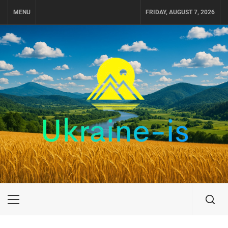
Skip
MENU
FRIDAY, AUGUST 7, 2026
to
content
UKRAINE-IS
ПОДОРОЖI ПО УКРАЇНІ
Primary
Menu