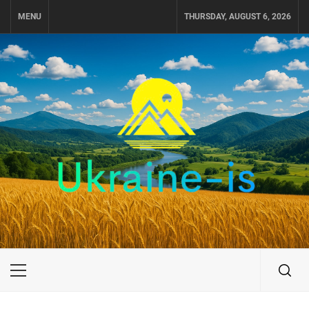
Skip
MENU
THURSDAY, AUGUST 6, 2026
to
content
UKRAINE-IS
ПОДОРОЖI ПО УКРАЇНІ
Primary
Menu