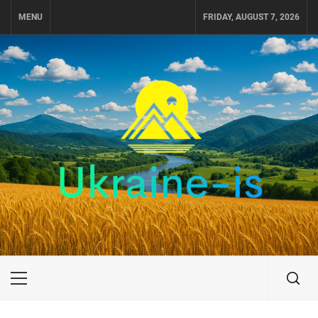
Skip
MENU
FRIDAY, AUGUST 7, 2026
to
content
UKRAINE-IS
ПОДОРОЖI ПО УКРАЇНІ
Primary
Menu