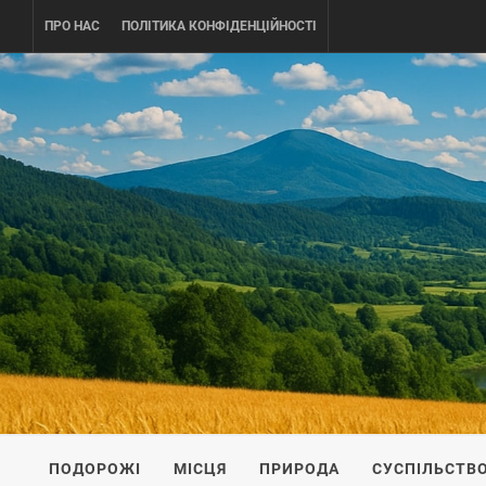
Skip
ПРО НАС
ПОЛІТИКА КОНФІДЕНЦІЙНОСТІ
to
content
UKRAINE-
ПОДОРОЖI ПО УКРАЇНІ
ПОДОРОЖІ
МІСЦЯ
ПРИРОДА
СУСПІЛЬСТВ