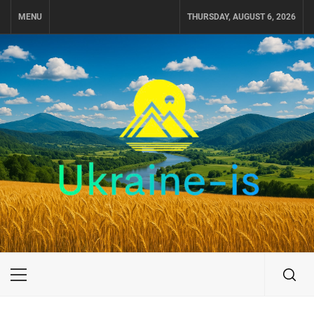
Skip
MENU
THURSDAY, AUGUST 6, 2026
to
content
UKRAINE-IS
ПОДОРОЖI ПО УКРАЇНІ
Primary
Menu