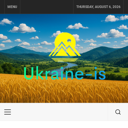
Skip
MENU
THURSDAY, AUGUST 6, 2026
to
content
UKRAINE-IS
ПОДОРОЖI ПО УКРАЇНІ
Primary
Menu