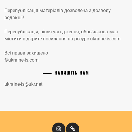
Перепублікація матеріалів дозволена з дозволу
редакції!
Перепублікація, після узгодження, обов’язково має
містити відкрите посилання на ресурс ukraine-is.com
Всі права захищено
©ukraine-is.com
НАПИШІТЬ НАМ
ukraine-is@ukr.net
Instagram
Кіномандри