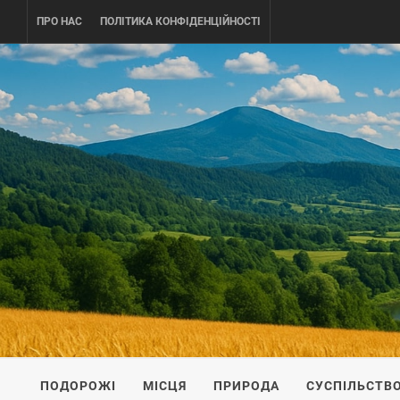
Skip
ПРО НАС
ПОЛІТИКА КОНФІДЕНЦІЙНОСТІ
to
content
UKRAINE-
ПОДОРОЖI ПО УКРАЇНІ
ПОДОРОЖІ
МІСЦЯ
ПРИРОДА
СУСПІЛЬСТВ