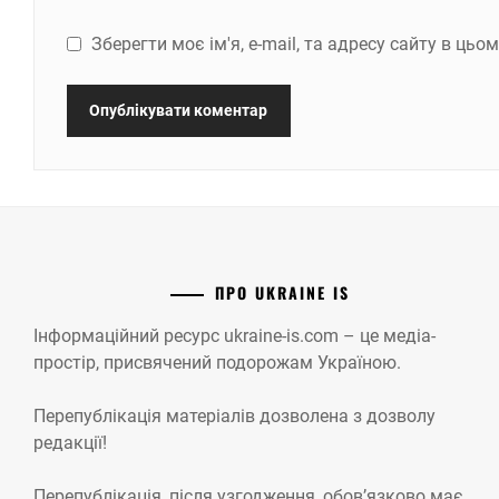
Зберегти моє ім'я, e-mail, та адресу сайту в ць
ПРО UKRAINE IS
Інформаційний ресурс ukraine-is.com – це медіа-
простір, присвячений подорожам Україною.
Перепублікація матеріалів дозволена з дозволу
редакції!
Перепублікація, після узгодження, обов’язково має