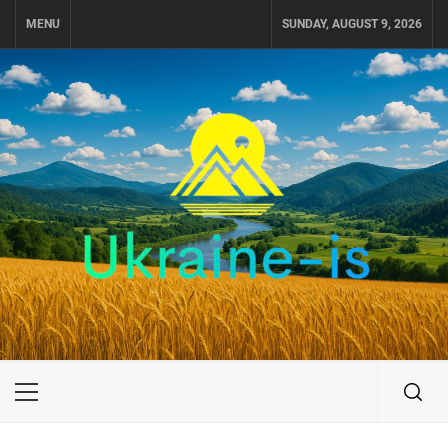
Skip
MENU
SUNDAY, AUGUST 9, 2026
to
content
UKRAINE-IS
ПОДОРОЖI ПО УКРАЇНІ
Primary
Menu