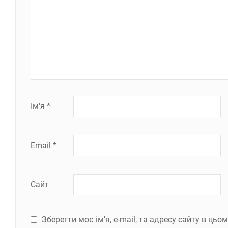
Ім'я
*
Email
*
Сайт
Зберегти моє ім'я, e-mail, та адресу сайту в ць