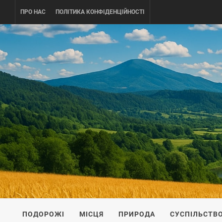
Skip
ПРО НАС
ПОЛІТИКА КОНФІДЕНЦІЙНОСТІ
to
content
UKRAINE-
ПОДОРОЖI ПО УКРАЇНІ
ПОДОРОЖІ
МІСЦЯ
ПРИРОДА
СУСПІЛЬСТВ