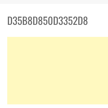
D35B8D850D3352D8