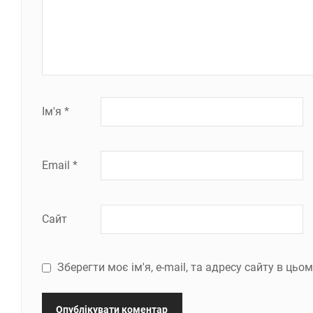
Ім'я
*
Email
*
Сайт
Зберегти моє ім'я, e-mail, та адресу сайту в ць