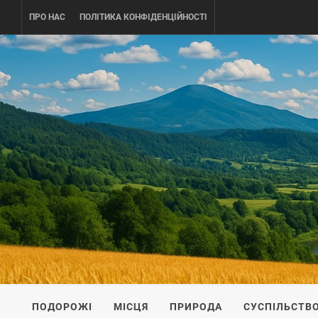
Skip
ПРО НАС
ПОЛІТИКА КОНФІДЕНЦІЙНОСТІ
to
content
UKRAINE-
ПОДОРОЖI ПО УКРАЇНІ
ПОДОРОЖІ
МІСЦЯ
ПРИРОДА
СУСПІЛЬСТВ