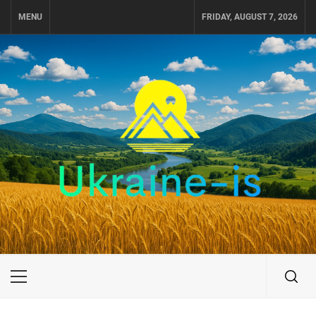
Skip
MENU
FRIDAY, AUGUST 7, 2026
to
content
UKRAINE-IS
ПОДОРОЖI ПО УКРАЇНІ
Primary
Menu