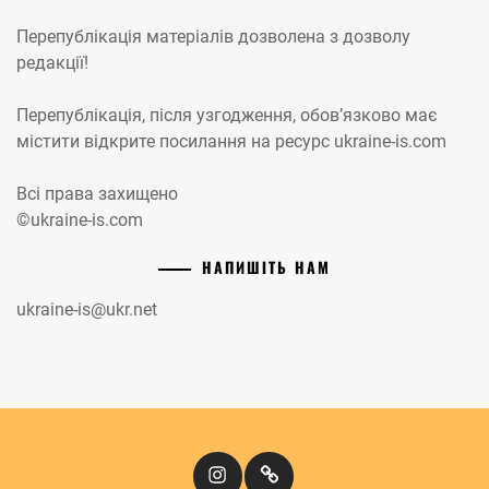
Перепублікація матеріалів дозволена з дозволу
редакції!
Перепублікація, після узгодження, обов’язково має
містити відкрите посилання на ресурс ukraine-is.com
Всі права захищено
©ukraine-is.com
НАПИШІТЬ НАМ
ukraine-is@ukr.net
Instagram
Кіномандри