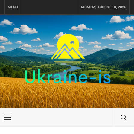
Skip
MENU
MONDAY, AUGUST 10, 2026
to
content
UKRAINE-IS
ПОДОРОЖI ПО УКРАЇНІ
Primary
Menu