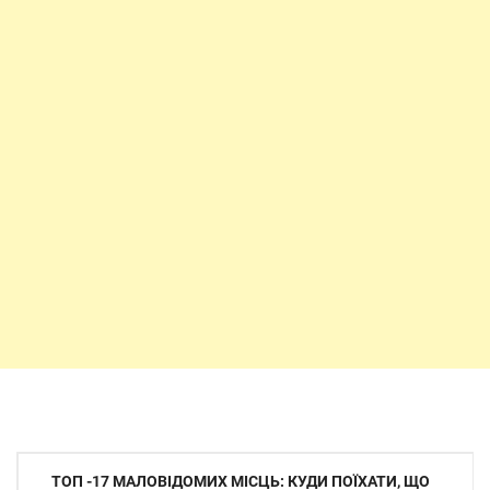
Навігація
ТОП -17 МАЛОВІДОМИХ МІСЦЬ: КУДИ ПОЇХАТИ, ЩО