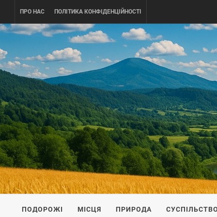
Skip
ПРО НАС
ПОЛІТИКА КОНФІДЕНЦІЙНОСТІ
to
content
UKRAINE-
ПОДОРОЖI ПО УКРАЇНІ
ПОДОРОЖІ
МІСЦЯ
ПРИРОДА
СУСПІЛЬСТВ