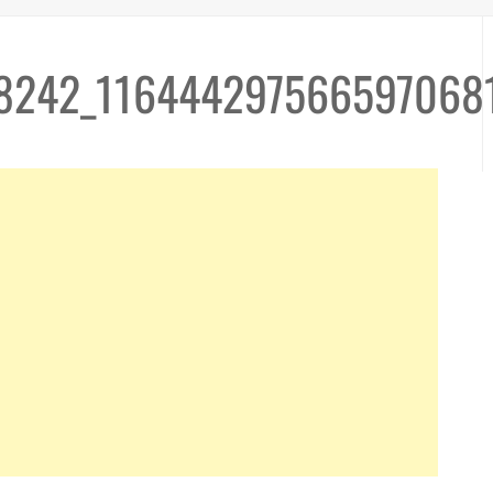
8242_116444297566597068