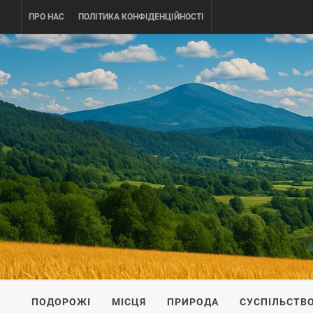
Skip
ПРО НАС
ПОЛІТИКА КОНФІДЕНЦІЙНОСТІ
to
content
UKRAINE-
ПОДОРОЖI ПО УКРАЇНІ
ПОДОРОЖІ
МІСЦЯ
ПРИРОДА
СУСПІЛЬСТВ