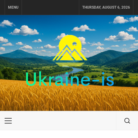
Skip
MENU
THURSDAY, AUGUST 6, 2026
to
content
UKRAINE-IS
ПОДОРОЖI ПО УКРАЇНІ
Primary
Menu