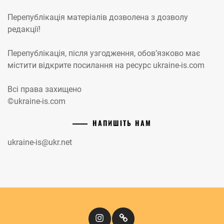
Перепублікація матеріалів дозволена з дозволу
редакції!
Перепублікація, після узгодження, обов’язково має
містити відкрите посилання на ресурс ukraine-is.com
Всі права захищено
©ukraine-is.com
НАПИШІТЬ НАМ
ukraine-is@ukr.net
Instagram
Кіномандри