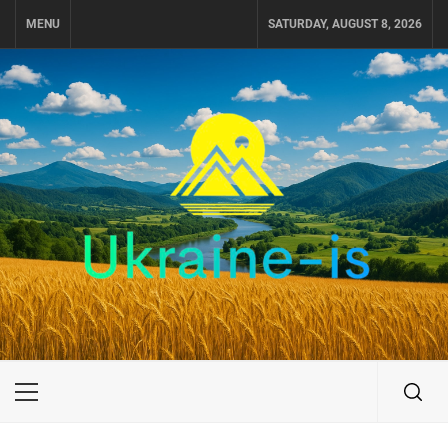
Skip
MENU
SATURDAY, AUGUST 8, 2026
to
content
UKRAINE-IS
ПОДОРОЖI ПО УКРАЇНІ
Primary
Menu