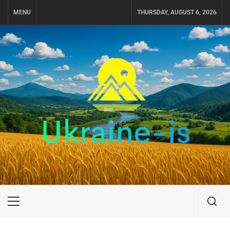
Skip
MENU
THURSDAY, AUGUST 6, 2026
to
content
UKRAINE-IS
ПОДОРОЖI ПО УКРАЇНІ
Primary
Menu