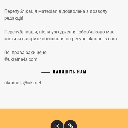
Перепублікація матеріалів дозволена з дозволу
редакції!
Перепублікація, після узгодження, обов’язково має
містити відкрите посилання на ресурс ukraine-is.com
Всі права захищено
©ukraine-is.com
НАПИШІТЬ НАМ
ukraine-is@ukr.net
Instagram
Кіномандри