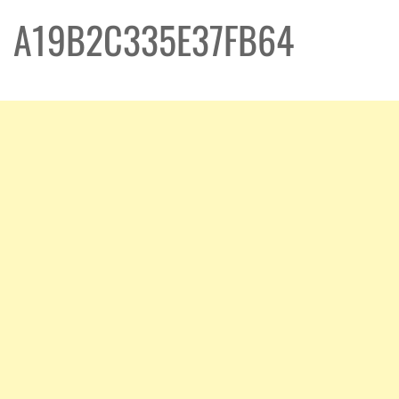
A19B2C335E37FB64