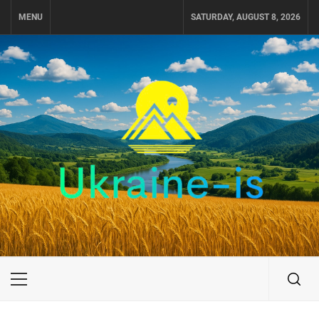
Skip
MENU
SATURDAY, AUGUST 8, 2026
to
content
UKRAINE-IS
ПОДОРОЖI ПО УКРАЇНІ
Primary
Menu