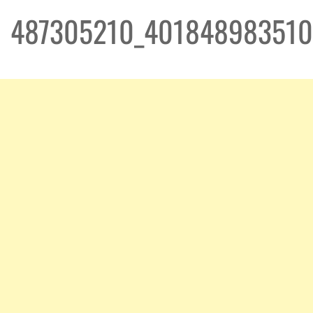
487305210_401848983510