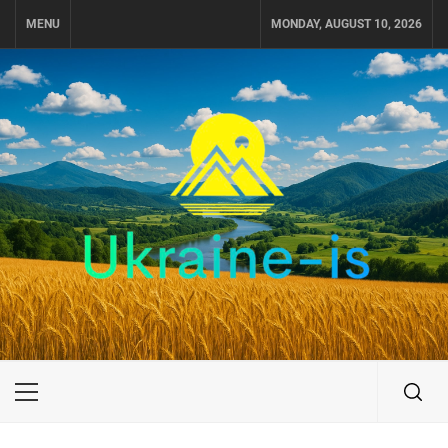
Skip
MENU
MONDAY, AUGUST 10, 2026
to
content
UKRAINE-IS
ПОДОРОЖI ПО УКРАЇНІ
Primary
Menu